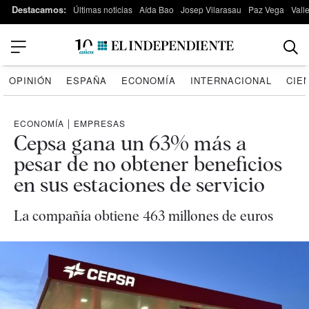
Destacamos:
Últimas noticias
Aída Bao
Josep Vilarasau
Paz Vega
Vall
OPINIÓN
ESPAÑA
ECONOMÍA
INTERNACIONAL
CIE
ECONOMÍA
|
EMPRESAS
Cepsa gana un 63% más a
pesar de no obtener beneficios
en sus estaciones de servicio
La compañía obtiene 463 millones de euros