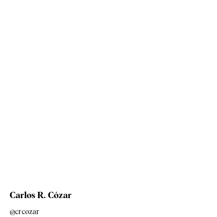
Carlos R. Cózar
@crcozar