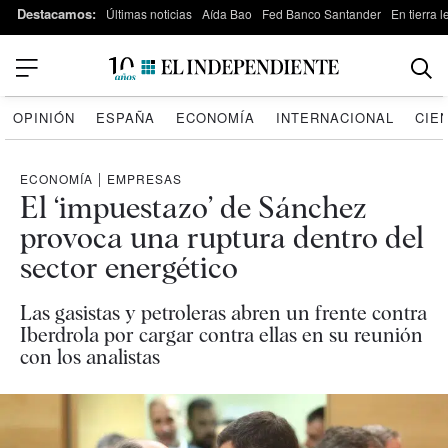
Destacamos:
Últimas noticias
Aída Bao
Fed Banco Santander
En tierra 
OPINIÓN
ESPAÑA
ECONOMÍA
INTERNACIONAL
CIE
ECONOMÍA
|
EMPRESAS
El ‘impuestazo’ de Sánchez
provoca una ruptura dentro del
sector energético
Las gasistas y petroleras abren un frente contra
Iberdrola por cargar contra ellas en su reunión
con los analistas