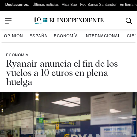
Destacamos:
Últimas noticias
Aída Bao
Fed Banco Santander
En tierra 
OPINIÓN
ESPAÑA
ECONOMÍA
INTERNACIONAL
CIE
ECONOMÍA
Ryanair anuncia el fin de los
vuelos a 10 euros en plena
huelga