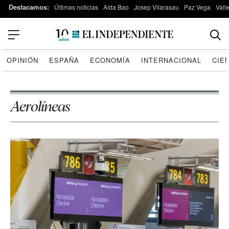
Destacamos:
Últimas noticias
Aída Bao
Josep Vilarasau
Paz Vega
Vall
OPINIÓN
ESPAÑA
ECONOMÍA
INTERNACIONAL
CIE
Aerolíneas