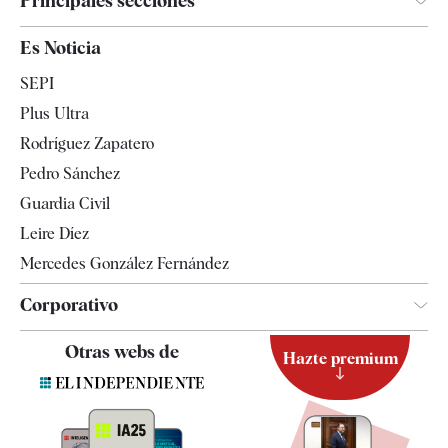
Principales secciones
España
Es Noticia
Economía
SEPI
Internacional
Plus Ultra
Gente
Rodríguez Zapatero
Televisión
Pedro Sánchez
Tendencias
Guardia Civil
Leire Díez
Mercedes González Fernández
Corporativo
Contacto
Otras webs de
Hazte premium
Suscripción
Newsletter
Apps