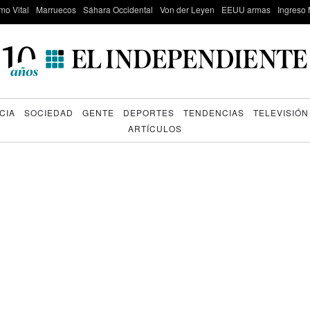
mo Vital
Marruecos
Sáhara Occidental
Von der Leyen
EEUU armas
Ingreso 
CIA
SOCIEDAD
GENTE
DEPORTES
TENDENCIAS
TELEVISIÓN
ARTÍCULOS