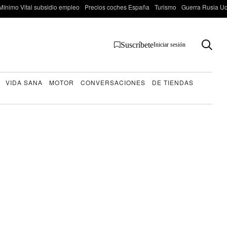
Mínimo Vital subsidio empleo
Precios coches España
Turismo
Guerra Rusia Ucr
Suscríbete
Iniciar sesión
VIDA SANA
MOTOR
CONVERSACIONES
DE TIENDAS