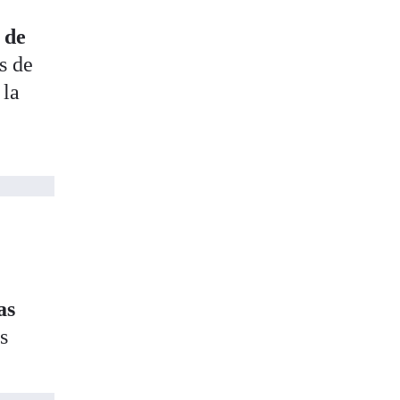
 de
s de
 la
as
os