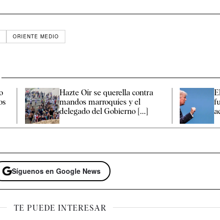
L
ORIENTE MEDIO
o
Hazte Oír se querella contra
E
os
mandos marroquíes y el
f
delegado del Gobierno [...]
a
Síguenos en Google News
TE PUEDE INTERESAR