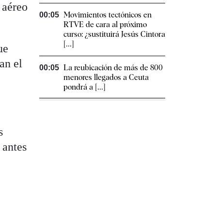
 aéreo
Movimientos tectónicos en
00:05
RTVE de cara al próximo
curso: ¿sustituirá Jesús Cintora
[...]
ue
an el
La reubicación de más de 800
00:05
menores llegados a Ceuta
pondrá a [...]
s
 antes