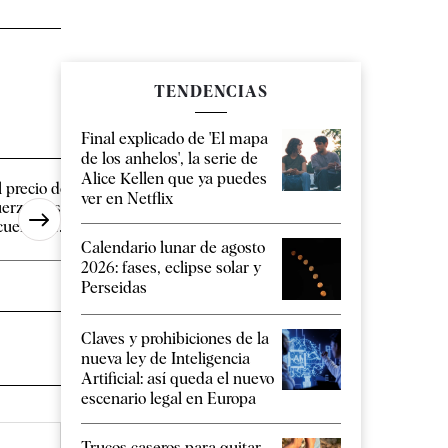
TENDENCIAS
Final explicado de 'El mapa
de los anhelos', la serie de
Alice Kellen que ya puedes
l precio del petróleo cae con
El juez Calama encar
ver en Netflix
uerza tras anunciar EEUU un
UDEF un "exhaustivo
cuerdo [...]
sobre la [...]
Calendario lunar de agosto
2026: fases, eclipse solar y
Perseidas
Claves y prohibiciones de la
nueva ley de Inteligencia
Artificial: así queda el nuevo
escenario legal en Europa
Trucos caseros para quitar