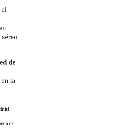
 el
 en
e aéreo
red de
n
 en la
drid
uerra de