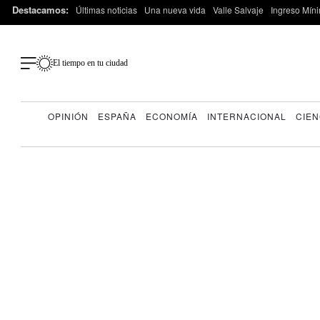
Destacamos:
Últimas noticias
Una nueva vida
Valle Salvaje
Ingreso Míni
El tiempo en tu ciudad
OPINIÓN
ESPAÑA
ECONOMÍA
INTERNACIONAL
CIEN