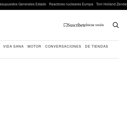
esupuestos Generales Estado
Reactores nucleares Europa
Tom Holland Zenda
Suscríbete
Iniciar sesión
VIDA SANA
MOTOR
CONVERSACIONES
DE TIENDAS