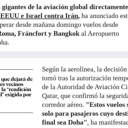
 gigantes de la aviación global directament
 EEUU e Israel contra Irán
,
ha anunciado es
 operar desde mañana domingo vuelos desde
 Roma, Fráncfort y Bangkok
al Aeropuerto
oha.
Según la aerolínea, la decisión
tomó tras la autorización temp
 que dejará de
ses vecinos
de la Autoridad de Aviación Ci
 la “rendición
l” exigida por
Qatar, que confirmó la segurid
corredor aéreo.
"Estos vuelos 
solo para pasajeros cuyo dest
final sea Doha"
, ha manifesta