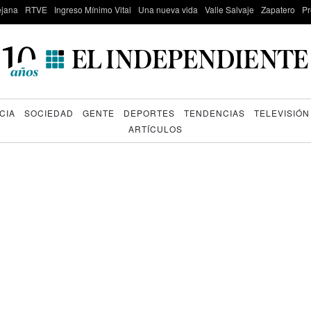
lejana
RTVE
Ingreso Mínimo Vital
Una nueva vida
Valle Salvaje
Zapatero
Pr
CIA
SOCIEDAD
GENTE
DEPORTES
TENDENCIAS
TELEVISIÓN
ARTÍCULOS