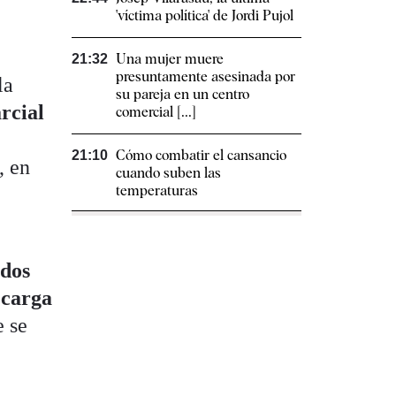
'víctima política' de Jordi Pujol
Una mujer muere
21:32
presuntamente asesinada por
la
su pareja en un centro
rcial
comercial [...]
Cómo combatir el cansancio​
21:10
, en
cuando suben las
temperaturas
ados
 carga
e se