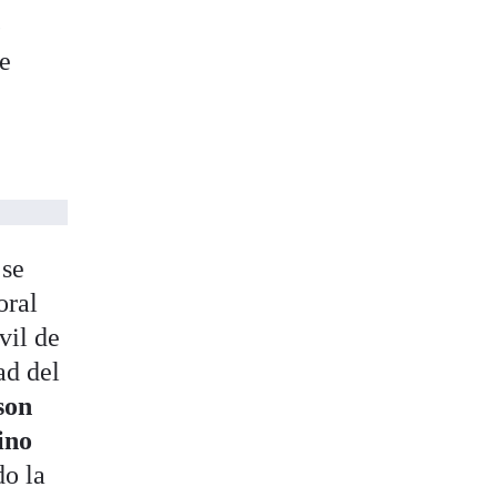
e
te
 se
oral
vil de
ad del
son
ino
do la