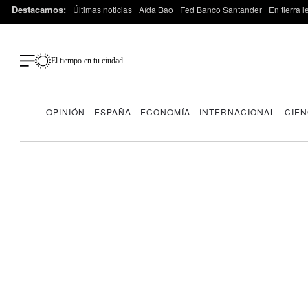
Destacamos:
Últimas noticias
Aída Bao
Fed Banco Santander
En tierra 
El tiempo en tu ciudad
OPINIÓN
ESPAÑA
ECONOMÍA
INTERNACIONAL
CIEN