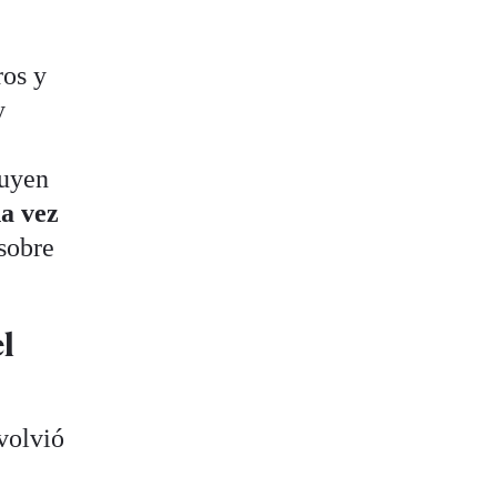
ros y
y
luyen
a vez
sobre
l
volvió