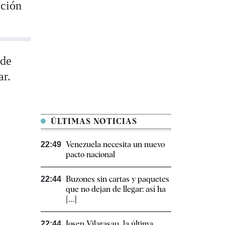
ación
 de
ar.
ÚLTIMAS NOTICIAS
Venezuela necesita un nuevo
22:49
pacto nacional
Buzones sin cartas y paquetes
22:44
que no dejan de llegar: así ha
[...]
Josep Vilarasau, la última
22:44