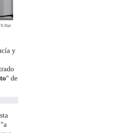
FE/Zipi
ucía y
trado
to
" de
sta
 "a