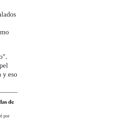
alados
como
o".
pel
a y eso
adas de
ré por