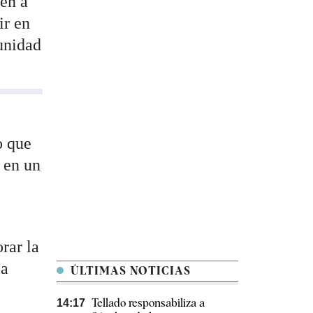
nen a
ir en
munidad
o que
 en un
rar la
ia
ÚLTIMAS NOTICIAS
Tellado responsabiliza a
14:17