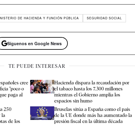
INISTERIO DE HACIENDA Y FUNCIÓN PÚBLICA
SEGURIDAD SOCIAL
Síguenos en Google News
TE PUEDE INTERESAR
españoles cree
Hacienda dispara la recaudación por
icia "poco o
el tabaco hasta los 7.300 millones
que paga al
mientras el Gobierno amplía los
espacios sin humo
da 250
Bruselas sitúa a España como el país
 la
de la UE donde más ha aumentado la
otas de los
presión fiscal en la última década