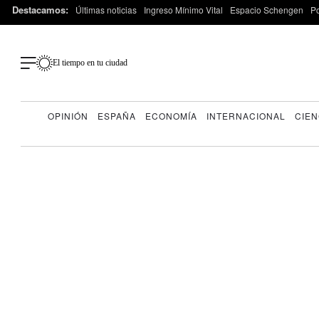
Destacamos:
Últimas noticias
Ingreso Mínimo Vital
Espacio Schengen
P
El tiempo en tu ciudad
OPINIÓN
ESPAÑA
ECONOMÍA
INTERNACIONAL
CIEN