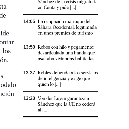
Sánchez de la crisis migratoria
sta
en Ceuta y pide [...]
 de
La ocupación marroquí del
14:05
Sáhara Occidental, legitimada
cide
en unos premios de turismo
ontar
Robos con hilo y pegamento:
13:50
 los
desarticulada una banda que
asaltaba viviendas habitadas
ón.
Robles defiende a los servicios
13:37
os
de inteligencia y exige que
modelo
quien lo [...]
nción
Von der Leyen garantiza a
13:20
Sánchez que la UE no cederá
al [...]