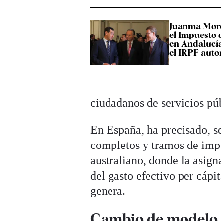
Juanma Mor
el Impuesto 
en Andalucía
el IRPF aut
ciudadanos de servicios p
En España, ha precisado, se
completos y tramos de impu
australiano, donde la asig
del gasto efectivo per cápi
genera.
Cambio de modelo