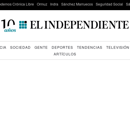
odemos Crónica Libre
Ormuz
Indra
Sánchez Marruecos
Seguridad Social
Sá
CIA
SOCIEDAD
GENTE
DEPORTES
TENDENCIAS
TELEVISIÓN
ARTÍCULOS