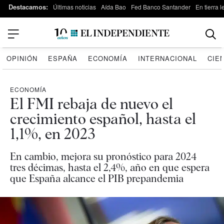
Destacamos:
Últimas noticias
Aída Bao
Fed Banco Santander
En tierra 
OPINIÓN
ESPAÑA
ECONOMÍA
INTERNACIONAL
CIE
ECONOMÍA
El FMI rebaja de nuevo el
crecimiento español, hasta el
1,1%, en 2023
En cambio, mejora su pronóstico para 2024
tres décimas, hasta el 2,4%, año en que espera
que España alcance el PIB prepandemia