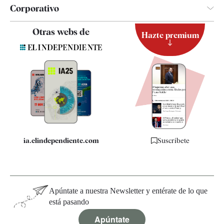
Corporativo
Contacto
Otras webs de
Hazte premium
Suscripción
Newsletter
Apps
Quiénes somos
Especificaciones
ia.elindependiente.com
Suscríbete
Apúntate a nuestra Newsletter y entérate de lo que
está pasando
Apúntate