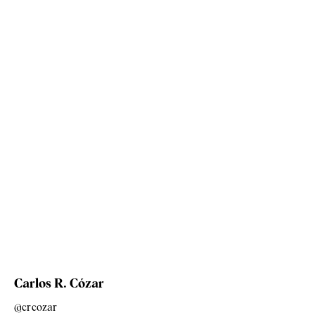
Carlos R. Cózar
@crcozar