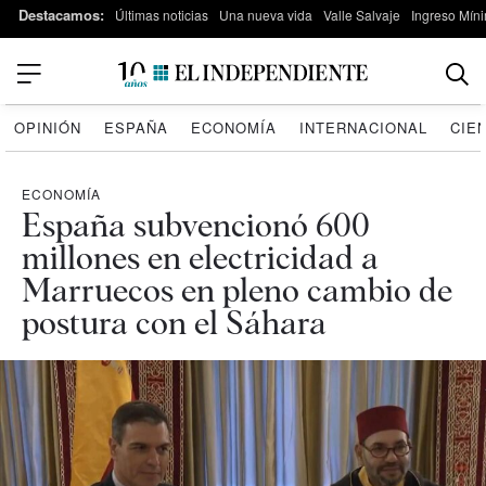
Destacamos:
Últimas noticias
Una nueva vida
Valle Salvaje
Ingreso Míni
OPINIÓN
ESPAÑA
ECONOMÍA
INTERNACIONAL
CIE
ECONOMÍA
España subvencionó 600
millones en electricidad a
Marruecos en pleno cambio de
postura con el Sáhara