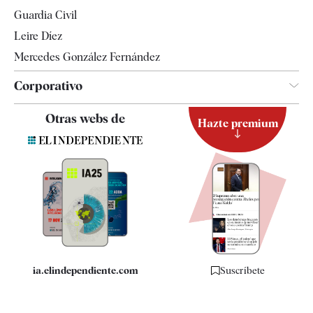
Tendencias
Guardia Civil
Leire Díez
Mercedes González Fernández
Corporativo
Contacto
Otras webs de
Hazte premium
Suscripción
Newsletter
Apps
Quiénes somos
Especificaciones
ia.elindependiente.com
Suscríbete