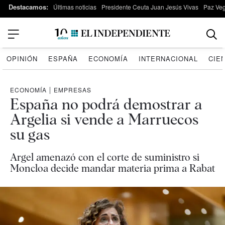
Destacamos:
Últimas noticias
Presidente Ceuta Juan Jesús Vivas
Paz Ve
OPINIÓN
ESPAÑA
ECONOMÍA
INTERNACIONAL
CIE
ECONOMÍA
|
EMPRESAS
España no podrá demostrar a
Argelia si vende a Marruecos
su gas
Argel amenazó con el corte de suministro si
Moncloa decide mandar materia prima a Rabat