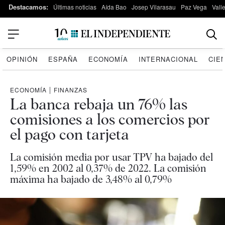
Destacamos:
Últimas noticias
Aída Bao
Josep Vilarasau
Paz Vega
Vall
OPINIÓN
ESPAÑA
ECONOMÍA
INTERNACIONAL
CIE
ECONOMÍA
|
FINANZAS
La banca rebaja un 76% las
comisiones a los comercios por
el pago con tarjeta
La comisión media por usar TPV ha bajado del
1,59% en 2002 al 0,37% de 2022. La comisión
máxima ha bajado de 3,48% al 0,79%