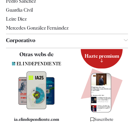
Pedro Sánchez
Tendencias
Guardia Civil
Leire Díez
Mercedes González Fernández
Corporativo
Contacto
Otras webs de
Hazte premium
Suscripción
Newsletter
Apps
Quiénes somos
Especificaciones
ia.elindependiente.com
Suscríbete