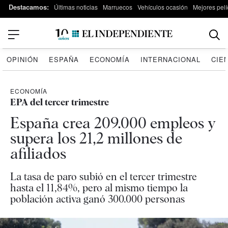
Destacamos:
Últimas noticias
Marruecos
Vehículos ocasión
Mejores pelí
OPINIÓN
ESPAÑA
ECONOMÍA
INTERNACIONAL
CIE
ECONOMÍA
EPA del tercer trimestre
España crea 209.000 empleos y
supera los 21,2 millones de
afiliados
La tasa de paro subió en el tercer trimestre
hasta el 11,84%, pero al mismo tiempo la
población activa ganó 300.000 personas