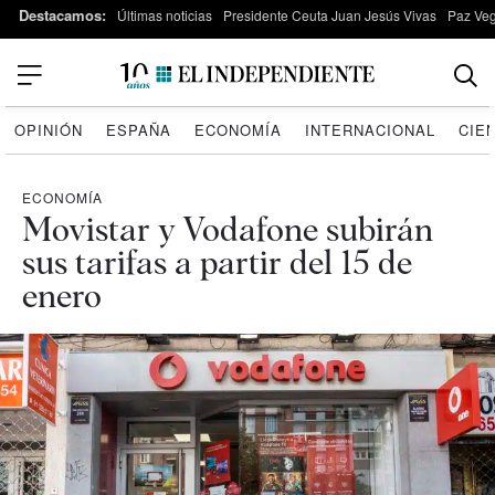
Destacamos:
Últimas noticias
Presidente Ceuta Juan Jesús Vivas
Paz Ve
OPINIÓN
ESPAÑA
ECONOMÍA
INTERNACIONAL
CIE
ECONOMÍA
Movistar y Vodafone subirán
sus tarifas a partir del 15 de
enero