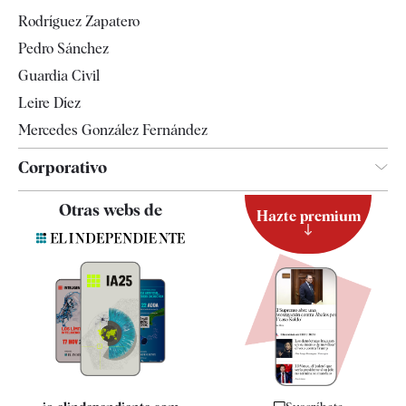
Gente
Rodríguez Zapatero
Televisión
Pedro Sánchez
Tendencias
Guardia Civil
Leire Díez
Mercedes González Fernández
Corporativo
Contacto
Otras webs de
Hazte premium
Suscripción
Newsletter
Apps
Quiénes somos
Especificaciones