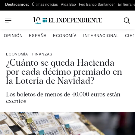
Destacamos:
Últimas noticias
Aída Bao
Fed Banco Santander
En tierra 
OPINIÓN
ESPAÑA
ECONOMÍA
INTERNACIONAL
CIE
ECONOMÍA
|
FINANZAS
¿Cuánto se queda Hacienda
por cada décimo premiado en
la Lotería de Navidad?
Los boletos de menos de 40.000 euros están
exentos