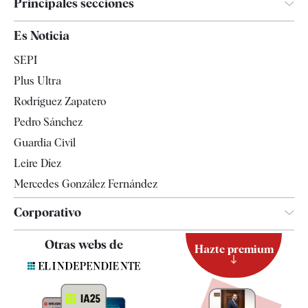
Principales secciones
España
Es Noticia
Economía
SEPI
Internacional
Plus Ultra
Gente
Rodríguez Zapatero
Televisión
Pedro Sánchez
Tendencias
Guardia Civil
Leire Díez
Mercedes González Fernández
Corporativo
Contacto
Otras webs de
Hazte premium
Suscripción
Newsletter
Apps