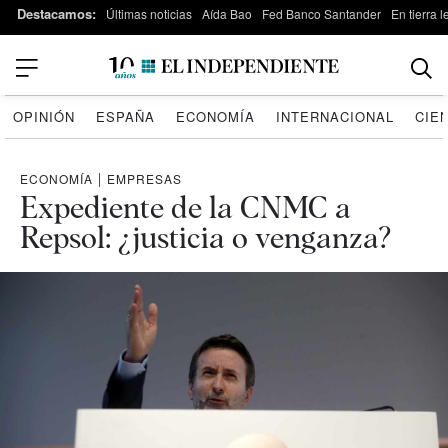
Destacamos:
Últimas noticias
Aída Bao
Fed Banco Santander
En tierra 
OPINIÓN
ESPAÑA
ECONOMÍA
INTERNACIONAL
CIE
ECONOMÍA
|
EMPRESAS
Expediente de la CNMC a
Repsol: ¿justicia o venganza?