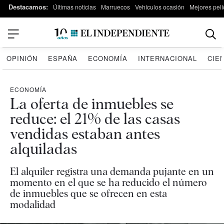
Destacamos:
Últimas noticias
Marruecos
Vehículos ocasión
Mejores pelí
OPINIÓN
ESPAÑA
ECONOMÍA
INTERNACIONAL
CIE
ECONOMÍA
La oferta de inmuebles se
reduce: el 21% de las casas
vendidas estaban antes
alquiladas
El alquiler registra una demanda pujante en un
momento en el que se ha reducido el número
de inmuebles que se ofrecen en esta
modalidad