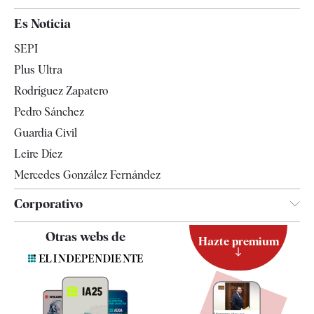
España
Es Noticia
Economía
SEPI
Internacional
Plus Ultra
Gente
Rodríguez Zapatero
Televisión
Pedro Sánchez
Tendencias
Guardia Civil
Leire Díez
Mercedes González Fernández
Corporativo
Contacto
Otras webs de
Hazte premium
Suscripción
Newsletter
Apps
Quiénes somos