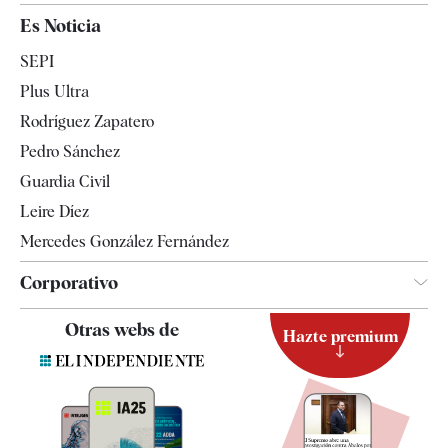
España
Es Noticia
Economía
SEPI
Internacional
Plus Ultra
Gente
Rodríguez Zapatero
Televisión
Pedro Sánchez
Tendencias
Guardia Civil
Leire Díez
Mercedes González Fernández
Corporativo
Contacto
Otras webs de
Hazte premium
Suscripción
Newsletter
Apps
Quiénes somos