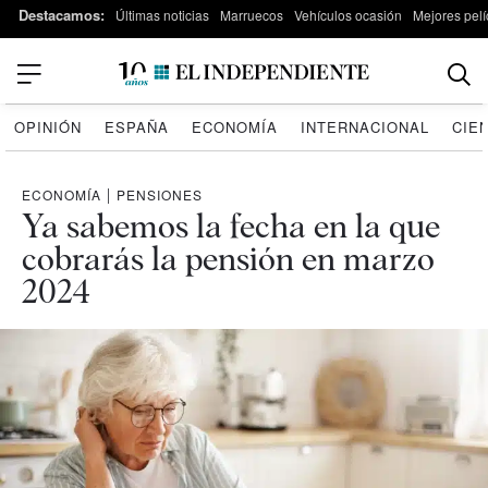
Destacamos:
Últimas noticias
Marruecos
Vehículos ocasión
Mejores pelí
OPINIÓN
ESPAÑA
ECONOMÍA
INTERNACIONAL
CIE
ECONOMÍA
|
PENSIONES
Ya sabemos la fecha en la que
cobrarás la pensión en marzo
2024