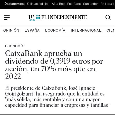
Destacamos:
Últimas noticias
Aída Bao
Fed Banco Santander
En tierra 
OPINIÓN
ESPAÑA
ECONOMÍA
INTERNACIONAL
CIE
ECONOMÍA
CaixaBank aprueba un
dividendo de 0,3919 euros por
acción, un 70% más que en
2022
El presidente de CaixaBank, José Ignacio
Goirigolzarri, ha asegurado que la entidad es
"más sólida, más rentable y con una mayor
capacidad para financiar a empresas y familias"