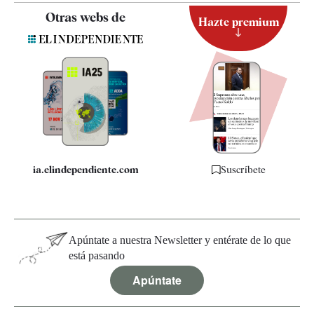
Contacto
Otras webs de
Hazte premium
Suscripción
Newsletter
Apps
Quiénes somos
Especificaciones
ia.elindependiente.com
Suscríbete
Apúntate a nuestra Newsletter y entérate de lo que
está pasando
Apúntate