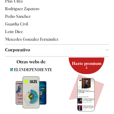
Plus Ultra
Gente
Rodríguez Zapatero
Televisión
Pedro Sánchez
Tendencias
Guardia Civil
Leire Díez
Mercedes González Fernández
Corporativo
Contacto
Otras webs de
Hazte premium
Suscripción
Newsletter
Apps
Quiénes somos
Especificaciones