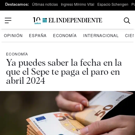
Destacamos:
Últimas noticias
Ingreso Mínimo Vital
Espacio Schengen
P
OPINIÓN
ESPAÑA
ECONOMÍA
INTERNACIONAL
CIE
ECONOMÍA
Ya puedes saber la fecha en la
que el Sepe te paga el paro en
abril 2024