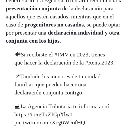
beneficiario. La Agencia Tributaria recomienda la
presentación conjunta
de la declaración para
aquellos que estén casados, mientras que en el
caso de
progenitores no casados
, se puede optar
por presentar una
declaración individual y otra
conjunta con los hijos
.
🔊Si recibiste el
#IMV
en 2023, tienes
que hacer la declaración de la
#Renta2023
.
📌También los menores de tu unidad
familiar, que pueden hacer una
declaración conjunta contigo.
💻La Agencia Tributaria te informa aquí:
https://t.co/TxZICpXlw1
pic.twitter.com/Xcg6WcofHQ