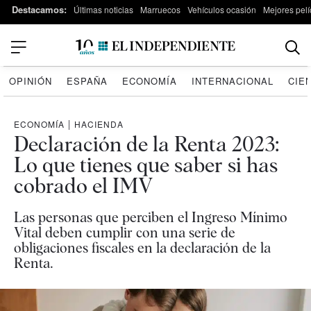
Destacamos:
Últimas noticias
Marruecos
Vehículos ocasión
Mejores pelí
OPINIÓN
ESPAÑA
ECONOMÍA
INTERNACIONAL
CIE
ECONOMÍA
|
HACIENDA
Declaración de la Renta 2023:
Lo que tienes que saber si has
cobrado el IMV
Las personas que perciben el Ingreso Mínimo
Vital deben cumplir con una serie de
obligaciones fiscales en la declaración de la
Renta.