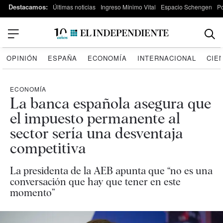
Destacamos:
Últimas noticias
Ingreso Mínimo Vital
Espacio Schengen
P
OPINIÓN
ESPAÑA
ECONOMÍA
INTERNACIONAL
CIE
ECONOMÍA
La banca española asegura que
el impuesto permanente al
sector sería una desventaja
competitiva
La presidenta de la AEB apunta que “no es una
conversación que hay que tener en este
momento”