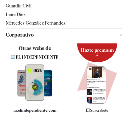
Tendencias
Guardia Civil
Leire Díez
Mercedes González Fernández
Corporativo
Contacto
Otras webs de
Hazte premium
Suscripción
Newsletter
Apps
Quiénes somos
Especificaciones
ia.elindependiente.com
Suscríbete