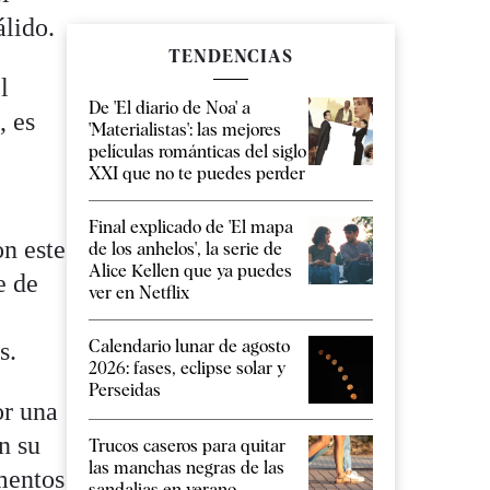
álido.
TENDENCIAS
l
De 'El diario de Noa' a
, es
'Materialistas': las mejores
películas románticas del siglo
XXI que no te puedes perder
Final explicado de 'El mapa
on este
de los anhelos', la serie de
Alice Kellen que ya puedes
e de
ver en Netflix
Calendario lunar de agosto
s.
2026: fases, eclipse solar y
Perseidas
or una
n su
Trucos caseros para quitar
las manchas negras de las
mentos
sandalias en verano