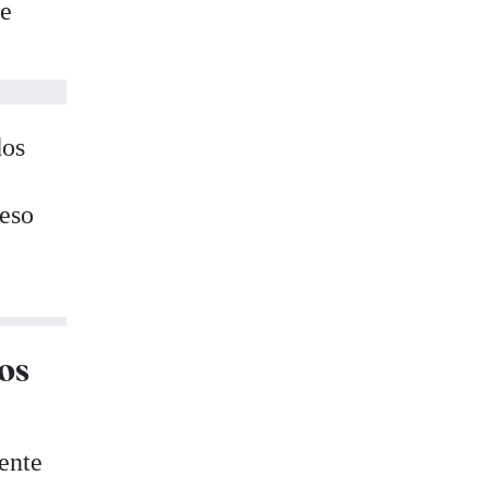
ue
dos
ceso
os
ente