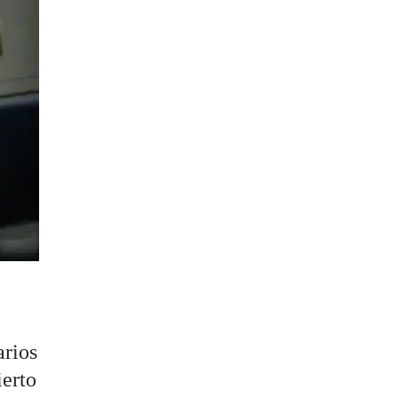
arios
ierto