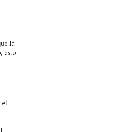
que la
, esto
r
el
n
l