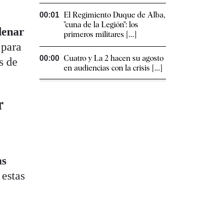
El Regimiento Duque de Alba,
00:01
"cuna de la Legión": los
denar
primeros militares [...]
 para
Cuatro y La 2 hacen su agosto
00:00
s de
en audiencias con la crisis [...]
r
a
as
 estas