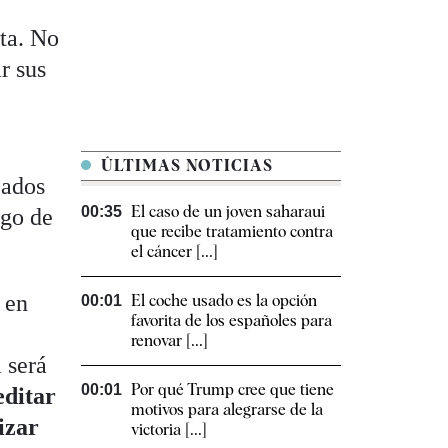
nta. No
r sus
ÚLTIMAS NOTICIAS
cados
El caso de un joven saharaui
00:35
ago de
que recibe tratamiento contra
el cáncer [...]
 en
El coche usado es la opción
00:01
favorita de los españoles para
renovar [...]
a será
Por qué Trump cree que tiene
00:01
editar
motivos para alegrarse de la
izar
victoria [...]