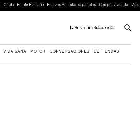
o
Ceuta
Frente Polisario
Fuerzas Armadas españolas
Compra vivienda
Mejo
Suscríbete
Iniciar sesión
VIDA SANA
MOTOR
CONVERSACIONES
DE TIENDAS