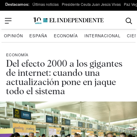
Destacamos:
Últimas noticias
Presidente Ceuta Juan Jesús Vivas
Paz Ve
OPINIÓN
ESPAÑA
ECONOMÍA
INTERNACIONAL
CIE
ECONOMÍA
Del efecto 2000 a los gigantes
de internet: cuando una
actualización pone en jaque
todo el sistema