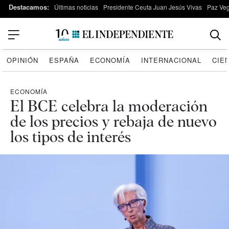
Destacamos:
Últimas noticias
Presidente Ceuta Juan Jesús Vivas
Paz Ve
OPINIÓN
ESPAÑA
ECONOMÍA
INTERNACIONAL
CIE
ECONOMÍA
El BCE celebra la moderación
de los precios y rebaja de nuevo
los tipos de interés