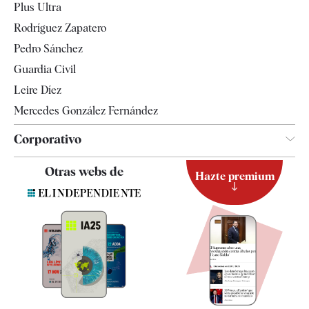
Plus Ultra
Gente
Rodríguez Zapatero
Televisión
Pedro Sánchez
Tendencias
Guardia Civil
Leire Díez
Mercedes González Fernández
Corporativo
Contacto
Otras webs de
Hazte premium
Suscripción
Newsletter
Apps
Quiénes somos
Especificaciones