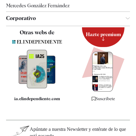
Mercedes González Fernández
Corporativo
Contacto
Otras webs de
Hazte premium
Suscripción
Newsletter
Apps
Quiénes somos
Especificaciones
ia.elindependiente.com
Suscríbete
Apúntate a nuestra Newsletter y entérate de lo que
está pasando