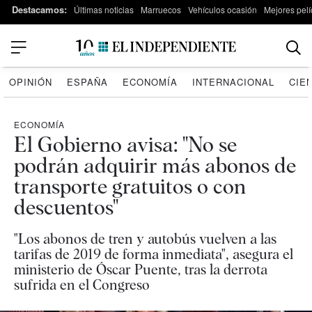
Destacamos:
Últimas noticias
Marruecos
Vehículos ocasión
Mejores pelí
OPINIÓN
ESPAÑA
ECONOMÍA
INTERNACIONAL
CIE
ECONOMÍA
El Gobierno avisa: "No se
podrán adquirir más abonos de
transporte gratuitos o con
descuentos"
"Los abonos de tren y autobús vuelven a las
tarifas de 2019 de forma inmediata", asegura el
ministerio de Óscar Puente, tras la derrota
sufrida en el Congreso