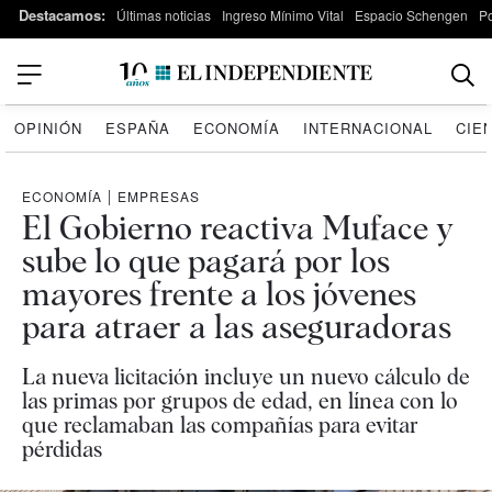
Destacamos:
Últimas noticias
Ingreso Mínimo Vital
Espacio Schengen
P
OPINIÓN
ESPAÑA
ECONOMÍA
INTERNACIONAL
CIE
ECONOMÍA
|
EMPRESAS
El Gobierno reactiva Muface y
sube lo que pagará por los
mayores frente a los jóvenes
para atraer a las aseguradoras
La nueva licitación incluye un nuevo cálculo de
las primas por grupos de edad, en línea con lo
que reclamaban las compañías para evitar
pérdidas