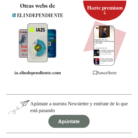
Contacto
Otras webs de
Hazte premium
Suscripción
Newsletter
Apps
Quiénes somos
Especificaciones
ia.elindependiente.com
Suscríbete
Apúntate a nuestra Newsletter y entérate de lo que
está pasando
Apúntate