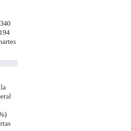
.340
.194
martes
 la
eral
7%)
rtas