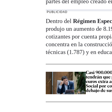
partes del empleo creado e
PUBLICIDAD
Dentro del
Régimen Espec
produjo un aumento de 8.196
cotizantes por cuenta prop
concentra en la construcció
técnicas (1.787) y en educa
Casi 900.00
tendrán que
euros extra 
Social por co
debajo de su