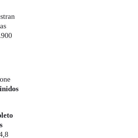
stran
nas
.900
pone
inidos
leto
s
4,8