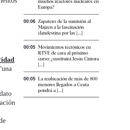
mentos
muchos reactores nucleares en
Europa?
Zapatero: de la sumisión al
00:06
Majzen a la fascinación
clandestina por las [...]
Movimientos tectónicos en
00:05
RTVE de cara al próximo
ridad
curso: ¿sustituirá Jesús Cintora
[...]
 "una
La reubicación de más de 800
00:05
menores llegados a Ceuta
pondrá a [...]
 dato
iación
 de