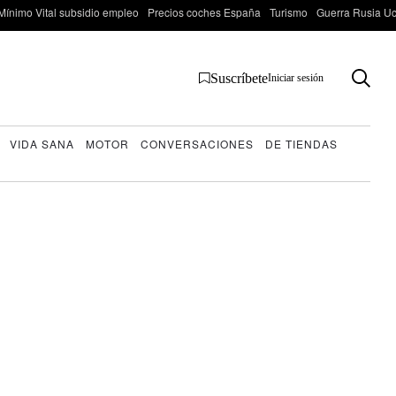
Mínimo Vital subsidio empleo
Precios coches España
Turismo
Guerra Rusia Ucr
Suscríbete
Iniciar sesión
VIDA SANA
MOTOR
CONVERSACIONES
DE TIENDAS