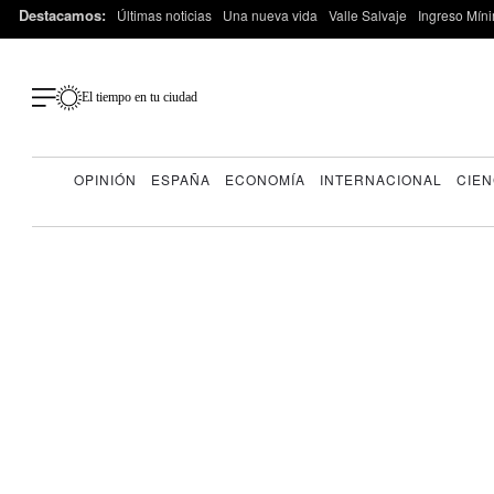
Destacamos:
Últimas noticias
Una nueva vida
Valle Salvaje
Ingreso Míni
El tiempo en tu ciudad
OPINIÓN
ESPAÑA
ECONOMÍA
INTERNACIONAL
CIEN