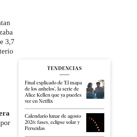
ntan
nzaba
e 3,7
terio
TENDENCIAS
Final explicado de 'El mapa
de los anhelos', la serie de
Alice Kellen que ya puedes
ver en Netflix
rera
Calendario lunar de agosto
 por
2026: fases, eclipse solar y
Perseidas