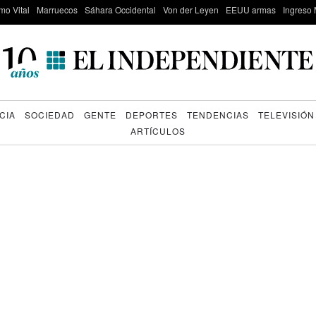
mo Vital
Marruecos
Sáhara Occidental
Von der Leyen
EEUU armas
Ingreso 
CIA
SOCIEDAD
GENTE
DEPORTES
TENDENCIAS
TELEVISIÓN
ARTÍCULOS