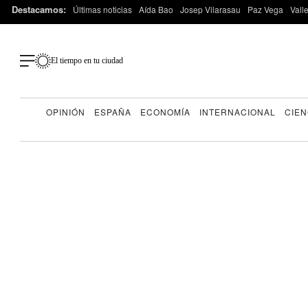
Destacamos:
Últimas noticias
Aída Bao
Josep Vilarasau
Paz Vega
Vall
El tiempo en tu ciudad
OPINIÓN
ESPAÑA
ECONOMÍA
INTERNACIONAL
CIEN