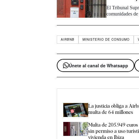
El Tribunal Supr
comunidades de 
AIRBNB
MINISTERIO DE CONSUMO
Únete al canal de Whatsapp
La justicia obliga a Air
multa de 64 millones
Multa de 205.949 euros
sin permiso a uso turíst
vivienda en Ibiza