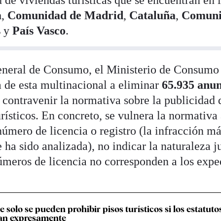
d de viviendas turísticas que se encuentran en 
a
,
Comunidad de Madrid
,
Cataluña
,
Comun
s
y
País Vasco
.
General de Consumo, el Ministerio de Consumo
da de esta multinacional a eliminar
65.935 anun
or contravenir la normativa sobre la publicidad 
urísticos. En concreto, se vulnera la normativa 
número de licencia o registro (la infracción m
ha sido analizada), no indicar la naturaleza j
números de licencia no corresponden a los expe
e solo se pueden prohibir pisos turísticos si los estatuto
ijan expresamente