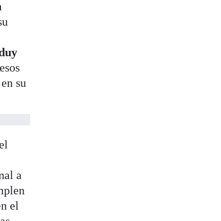
a
su
nduy
 esos
 en su
el
nal a
mplen
n el