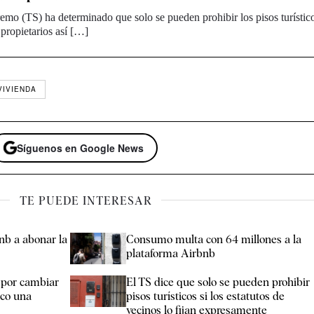
emo (TS) ha determinado que solo se pueden prohibir los pisos turístico
propietarios así […]
VIVIENDA
Síguenos en Google News
TE PUEDE INTERESAR
bnb a abonar la
Consumo multa con 64 millones a la
plataforma Airbnb
 por cambiar
El TS dice que solo se pueden prohibir
ico una
pisos turísticos si los estatutos de
vecinos lo fijan expresamente