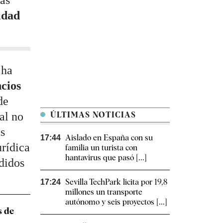
las
idad
 ha
cios
de
al no
ÚLTIMAS NOTICIAS
ás
Aislado en España con su
17:44
urídica
familia un turista con
hantavirus que pasó [...]
didos
Sevilla TechPark licita por 19,8
17:24
millones un transporte
autónomo y seis proyectos [...]
s de