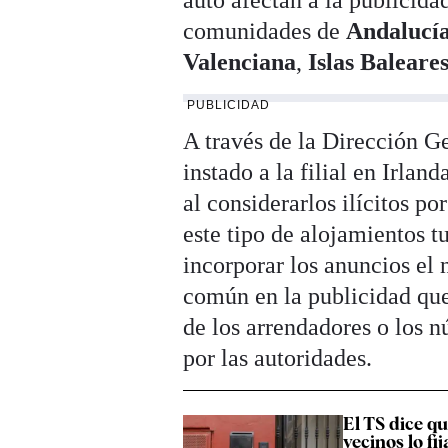
auto afectan a la publicida
comunidades de
Andalucí
Valenciana
,
Islas Baleare
PUBLICIDAD
A través de la Dirección 
instado a la filial en Irlan
al considerarlos ilícitos p
este tipo de alojamientos t
incorporar los anuncios el 
común en la publicidad que 
de los arrendadores o los 
por las autoridades.
El TS dice qu
vecinos lo f