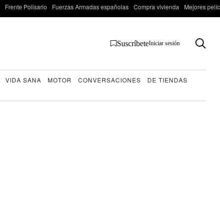
Frente Polisario
Fuerzas Armadas españolas
Compra vivienda
Mejores pelí
Suscríbete
Iniciar sesión
VIDA SANA
MOTOR
CONVERSACIONES
DE TIENDAS