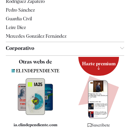
Rodríguez Zapatero
Televisión
Pedro Sánchez
Tendencias
Guardia Civil
Leire Díez
Mercedes González Fernández
Corporativo
Contacto
Otras webs de
Hazte premium
Suscripción
Newsletter
Apps
Quiénes somos
Especificaciones
ia.elindependiente.com
Suscríbete