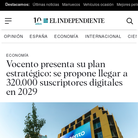
Destacamos:
Últimas noticias
Marruecos
Vehículos ocasión
Mejores pelí
OPINIÓN
ESPAÑA
ECONOMÍA
INTERNACIONAL
CIE
ECONOMÍA
Vocento presenta su plan
estratégico: se propone llegar a
320.000 suscriptores digitales
en 2029