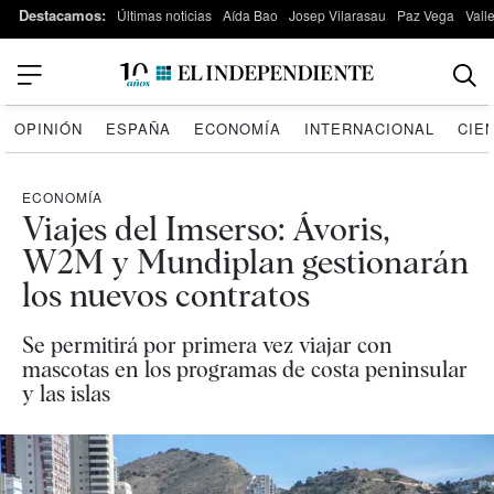
Destacamos:
Últimas noticias
Aída Bao
Josep Vilarasau
Paz Vega
Vall
OPINIÓN
ESPAÑA
ECONOMÍA
INTERNACIONAL
CIE
ECONOMÍA
Viajes del Imserso: Ávoris,
W2M y Mundiplan gestionarán
los nuevos contratos
Se permitirá por primera vez viajar con
mascotas en los programas de costa peninsular
y las islas