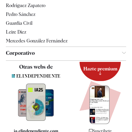
Gente
Rodríguez Zapatero
Televisión
Pedro Sánchez
Tendencias
Guardia Civil
Leire Díez
Mercedes González Fernández
Corporativo
Contacto
Otras webs de
Hazte premium
Suscripción
Newsletter
Apps
Quiénes somos
Especificaciones
ia.elindependiente.com
Suscríbete