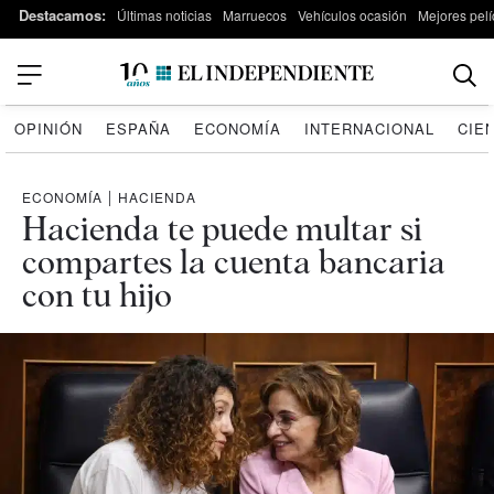
Destacamos:
Últimas noticias
Marruecos
Vehículos ocasión
Mejores pelí
OPINIÓN
ESPAÑA
ECONOMÍA
INTERNACIONAL
CIE
ECONOMÍA
|
HACIENDA
Hacienda te puede multar si
compartes la cuenta bancaria
con tu hijo