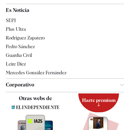
España
Es Noticia
Economía
SEPI
Internacional
Plus Ultra
Gente
Rodríguez Zapatero
Televisión
Pedro Sánchez
Tendencias
Guardia Civil
Leire Díez
Mercedes González Fernández
Corporativo
Contacto
Otras webs de
Hazte premium
Suscripción
Newsletter
Apps
Quiénes somos