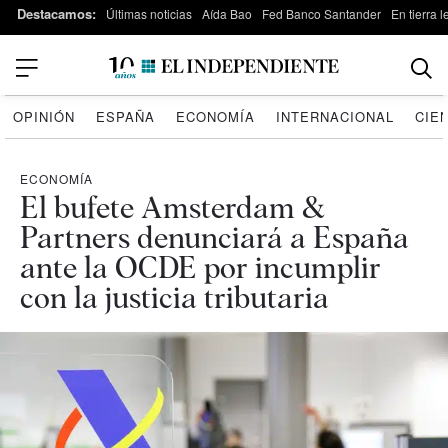
Destacamos:
Últimas noticias
Aída Bao
Fed Banco Santander
En tierra 
OPINIÓN
ESPAÑA
ECONOMÍA
INTERNACIONAL
CIE
ECONOMÍA
El bufete Amsterdam &
Partners denunciará a España
ante la OCDE por incumplir
con la justicia tributaria