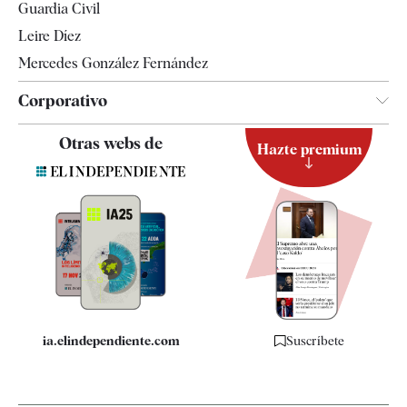
Guardia Civil
Leire Díez
Mercedes González Fernández
Corporativo
Contacto
Otras webs de
Hazte premium
Suscripción
Newsletter
Apps
Quiénes somos
Especificaciones
ia.elindependiente.com
Suscríbete