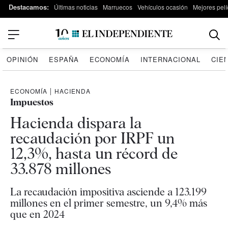
Destacamos:
Últimas noticias
Marruecos
Vehículos ocasión
Mejores pelí
OPINIÓN
ESPAÑA
ECONOMÍA
INTERNACIONAL
CIE
ECONOMÍA
|
HACIENDA
Impuestos
Hacienda dispara la
recaudación por IRPF un
12,3%, hasta un récord de
33.878 millones
La recaudación impositiva asciende a 123.199
millones en el primer semestre, un 9,4% más
que en 2024