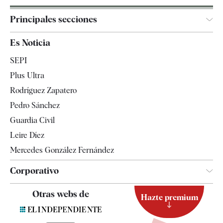
Principales secciones
España
Es Noticia
Economía
SEPI
Internacional
Plus Ultra
Gente
Rodríguez Zapatero
Televisión
Pedro Sánchez
Tendencias
Guardia Civil
Leire Díez
Mercedes González Fernández
Corporativo
Contacto
Otras webs de
Hazte premium
Suscripción
Newsletter