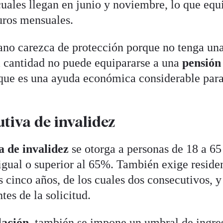
cuales llegan en junio y noviembre, lo que equ
uros mensuales.
ano carezca de protección porque no tenga un
ta cantidad no puede equipararse a una
pensión
que es una ayuda económica considerable par
tiva de invalidez
a de invalidez
se otorga a personas de 18 a 65
igual o superior al 65%. También exige reside
 cinco años, de los cuales dos consecutivos, y
es de la solicitud.
lación
, también se impone un umbral de ingre