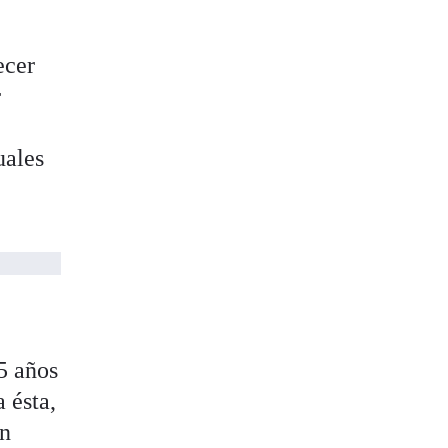
ecer
r
uales
e
5 años
a ésta,
en