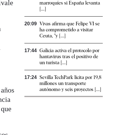
ivale
marroquíes si España levanta
[...]
Vivas afirma que Felipe VI se
20:09
a
ha comprometido a visitar
Ceuta, "y [...]
a
Galicia activa el protocolo por
17:44
hantavirus tras el positivo de
un turista [...]
Sevilla TechPark licita por 19,8
17:24
millones un transporte
 años
autónomo y seis proyectos [...]
ncia
 que
sos,