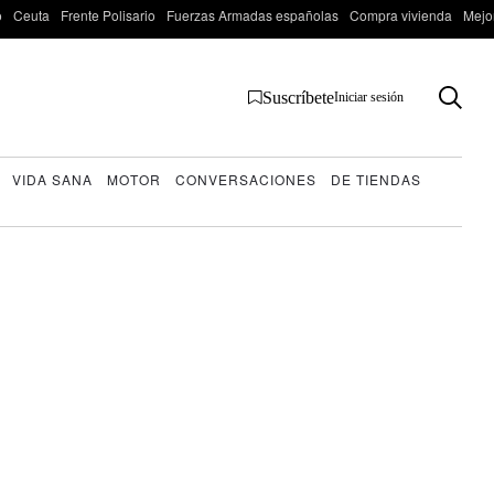
o
Ceuta
Frente Polisario
Fuerzas Armadas españolas
Compra vivienda
Mejo
Suscríbete
Iniciar sesión
VIDA SANA
MOTOR
CONVERSACIONES
DE TIENDAS