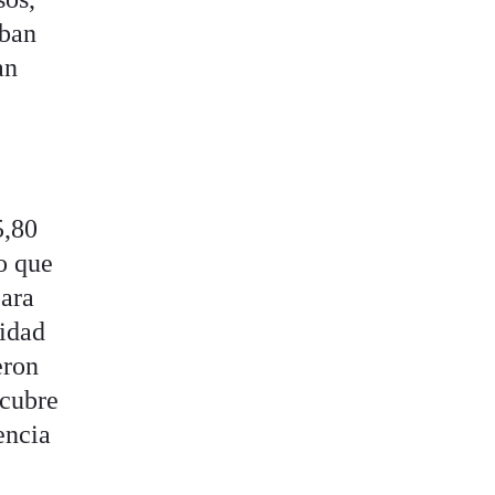
iban
an
5,80
do que
para
cidad
eron
 cubre
encia