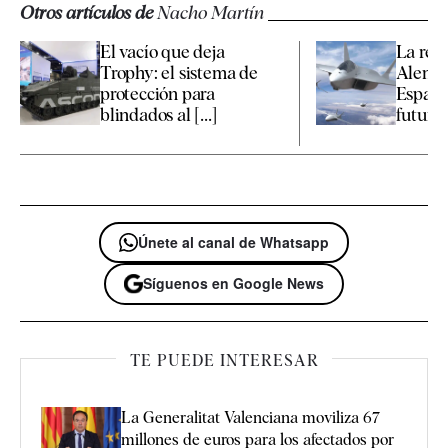
Otros artículos de
Nacho Martín
El vacío que deja
La reu
Trophy: el sistema de
Aleman
protección para
España
blindados al [...]
futuro d
Únete al canal de Whatsapp
Síguenos en Google News
TE PUEDE INTERESAR
La Generalitat Valenciana moviliza 67
millones de euros para los afectados por