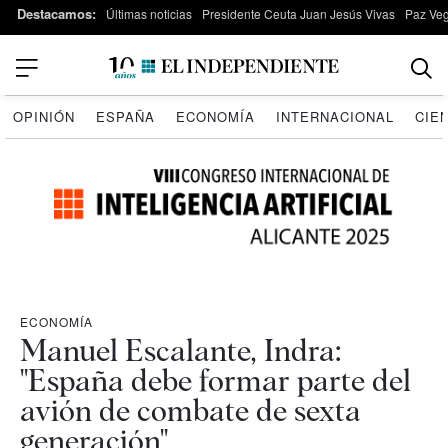
Destacamos:
Últimas noticias
Presidente Ceuta Juan Jesús Vivas
Paz Ve
OPINIÓN
ESPAÑA
ECONOMÍA
INTERNACIONAL
CIE
ECONOMÍA
Manuel Escalante, Indra:
"España debe formar parte del
avión de combate de sexta
generación"