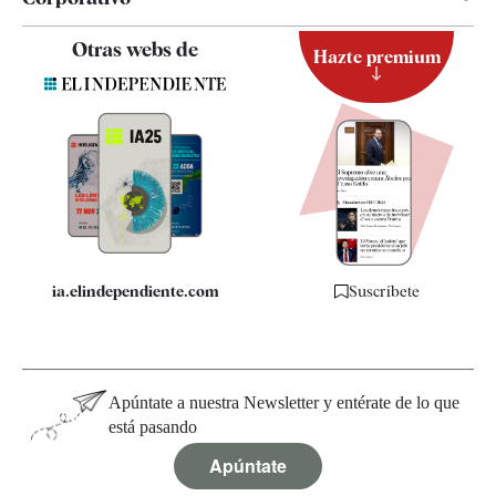
Contacto
Otras webs de
Hazte premium
Suscripción
Newsletter
Apps
Quiénes somos
Especificaciones
ia.elindependiente.com
Suscríbete
Apúntate a nuestra Newsletter y entérate de lo que
está pasando
Apúntate