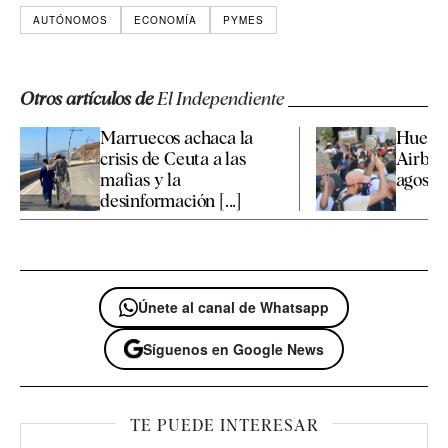
AUTÓNOMOS
ECONOMÍA
PYMES
Otros artículos de
El Independiente
Marruecos achaca la
Huelga
crisis de Ceuta a las
Airbus
mafias y la
agosto
desinformación [...]
Únete al canal de Whatsapp
Síguenos en Google News
TE PUEDE INTERESAR