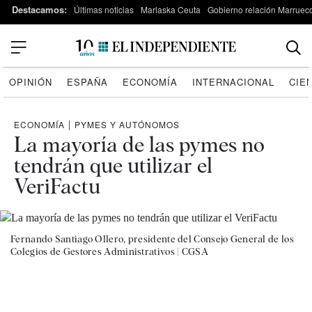
Destacamos:
Últimas noticias
Marlaska Ceuta
Gobierno relación Marruec
OPINIÓN
ESPAÑA
ECONOMÍA
INTERNACIONAL
CIE
ECONOMÍA
|
PYMES Y AUTÓNOMOS
La mayoría de las pymes no
tendrán que utilizar el
VeriFactu
Fernando Santiago Ollero, presidente del Consejo General de los
Colegios de Gestores Administrativos |
CGSA