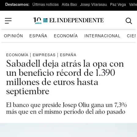
Destacamos:
Últimas noticias
Aída Bao
Josep Vilarasau
Paz Vega
Vall
OPINIÓN
ESPAÑA
ECONOMÍA
INTERNACIONAL
CIE
ECONOMÍA
|
EMPRESAS
|
ESPAÑA
Sabadell deja atrás la opa con
un beneficio récord de 1.390
millones de euros hasta
septiembre
El banco que preside Josep Oliu gana un 7,3%
más que en el mismo período del año pasado