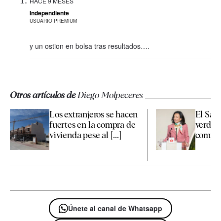
HACE 9 MESES
Independiente
USUARIO PREMIUM
y un ostion en bolsa tras resultados….
Otros artículos de
Diego Molpeceres
Los extranjeros se hacen
El Sant
fuertes en la compra de
verde d
vivienda pese al [...]
compra 
Únete al canal de Whatsapp