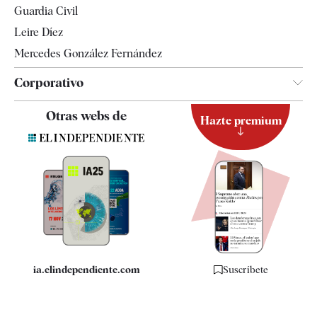
Guardia Civil
Leire Díez
Mercedes González Fernández
Corporativo
Contacto
Otras webs de
Hazte premium
Suscripción
Newsletter
Apps
Quiénes somos
Especificaciones
ia.elindependiente.com
Suscríbete