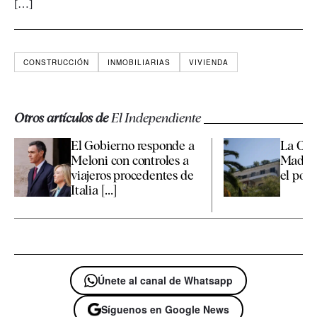
[…]
CONSTRUCCIÓN
INMOBILIARIAS
VIVIENDA
Otros artículos de
El Independiente
El Gobierno responde a
La Co
Meloni con controles a
Madrid
viajeros procedentes de
el polé
Italia [...]
Únete al canal de Whatsapp
Síguenos en Google News