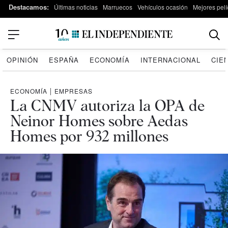
Destacamos:
Últimas noticias
Marruecos
Vehículos ocasión
Mejores pelí
OPINIÓN
ESPAÑA
ECONOMÍA
INTERNACIONAL
CIE
ECONOMÍA
|
EMPRESAS
La CNMV autoriza la OPA de
Neinor Homes sobre Aedas
Homes por 932 millones