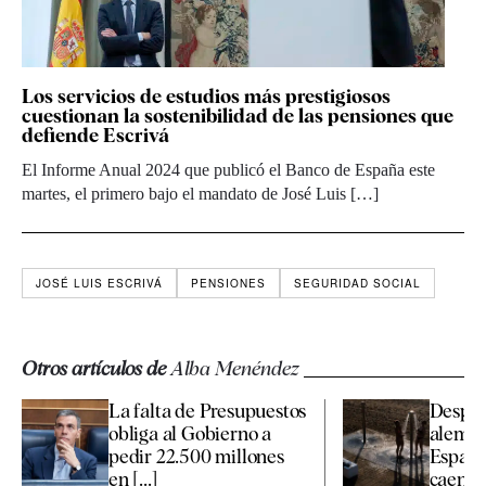
Los servicios de estudios más prestigiosos
cuestionan la sostenibilidad de las pensiones que
defiende Escrivá
El Informe Anual 2024 que publicó el Banco de España este
martes, el primero bajo el mandato de José Luis […]
JOSÉ LUIS ESCRIVÁ
PENSIONES
SEGURIDAD SOCIAL
Otros artículos de
Alba Menéndez
La falta de Presupuestos
Desplo
obliga al Gobierno a
alemán:
pedir 22.500 millones
España
en [...]
caen [..