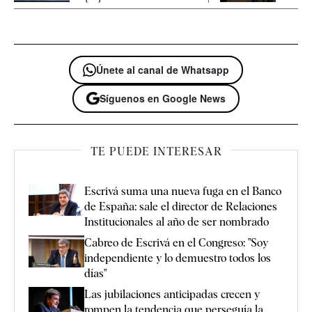
Únete al canal de Whatsapp
Síguenos en Google News
TE PUEDE INTERESAR
Escrivá suma una nueva fuga en el Banco
de España: sale el director de Relaciones
Institucionales al año de ser nombrado
Cabreo de Escrivá en el Congreso: "Soy
independiente y lo demuestro todos los
días"
Las jubilaciones anticipadas crecen y
rompen la tendencia que perseguía la