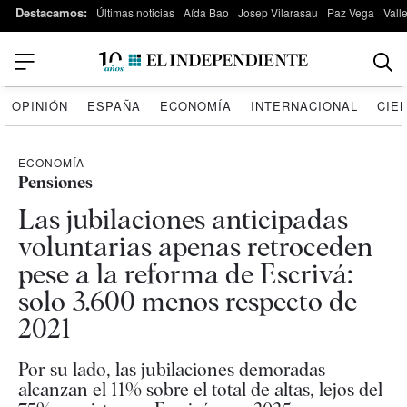
Destacamos:
Últimas noticias
Aída Bao
Josep Vilarasau
Paz Vega
Vall
OPINIÓN
ESPAÑA
ECONOMÍA
INTERNACIONAL
CIE
ECONOMÍA
Pensiones
Las jubilaciones anticipadas
voluntarias apenas retroceden
pese a la reforma de Escrivá:
solo 3.600 menos respecto de
2021
Por su lado, las jubilaciones demoradas
alcanzan el 11% sobre el total de altas, lejos del