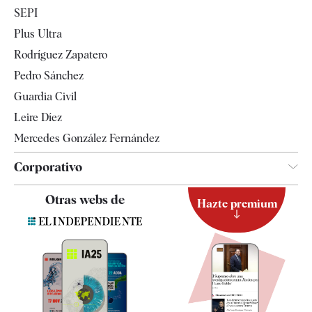
Economía
SEPI
Internacional
Plus Ultra
Gente
Rodríguez Zapatero
Televisión
Pedro Sánchez
Tendencias
Guardia Civil
Leire Díez
Mercedes González Fernández
Corporativo
Contacto
Otras webs de
Hazte premium
Suscripción
Newsletter
Apps
Quiénes somos
Especificaciones