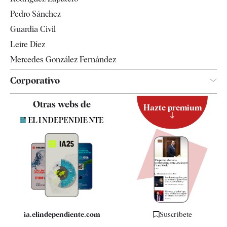
Televisión
Pedro Sánchez
Tendencias
Guardia Civil
Leire Díez
Mercedes González Fernández
Corporativo
Contacto
Otras webs de
Hazte premium
Suscripción
Newsletter
Apps
Quiénes somos
Especificaciones
ia.elindependiente.com
Suscríbete