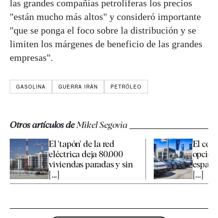
las grandes compañías petrolíferas los precios
"están mucho más altos" y consideró importante
"que se ponga el foco sobre la distribución y se
limiten los márgenes de beneficio de las grandes
empresas".
GASOLINA
GUERRA IRÁN
PETRÓLEO
Otros artículos de
Mikel Segovia
El 'tapón' de la red
El coch
eléctrica deja 80.000
opción 
viviendas paradas y sin
españo
[...]
[...]