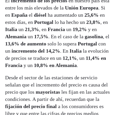
El
incremento de los precios
en nuestro país está
entre los más elevados de la
Unión Europea
. Si
en
España
el
diésel
ha aumentado un
25,6%
en
estos días, en
Portugal
lo ha hecho un
23,8%
, en
Italia
un
21,3%
, en
Francia
un
19,2%
y en
Alemania
un
17,5%
. En el caso de la
gasolina
, el
13,6% de aumento
solo lo supera
Portugal
con
un
incremento del 14,2%
. En
Italia
la evolución
de precios se traduce en un
12,1%
, un
11,4% en
Francia
y un
10,8% en Alemania
.
Desde el sector de las estaciones de servicio
señalan que el incremento del precio es causa del
precio que los
mayoristas
les fijan en las actuales
condiciones. A partir de ahí, recuerdan que la
fijación del precio final
a los consumidores es
libre y que entre las cifras de precios medios