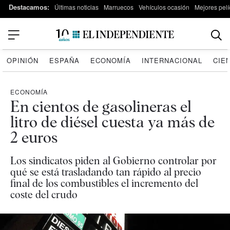
Destacamos:
Últimas noticias
Marruecos
Vehículos ocasión
Mejores pelí
OPINIÓN
ESPAÑA
ECONOMÍA
INTERNACIONAL
CIE
ECONOMÍA
En cientos de gasolineras el
litro de diésel cuesta ya más de
2 euros
Los sindicatos piden al Gobierno controlar por
qué se está trasladando tan rápido al precio
final de los combustibles el incremento del
coste del crudo