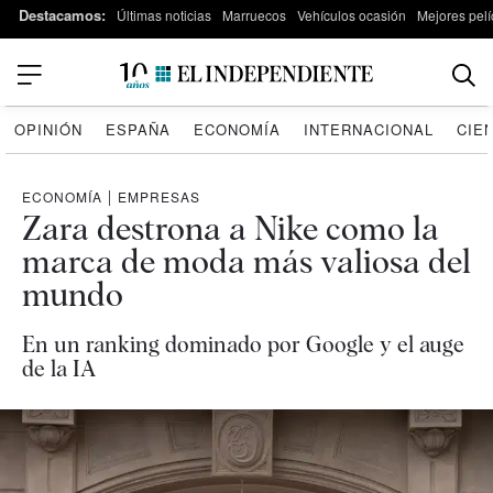
Destacamos:
Últimas noticias
Marruecos
Vehículos ocasión
Mejores pelí
OPINIÓN
ESPAÑA
ECONOMÍA
INTERNACIONAL
CIE
ECONOMÍA
|
EMPRESAS
Zara destrona a Nike como la
marca de moda más valiosa del
mundo
En un ranking dominado por Google y el auge
de la IA