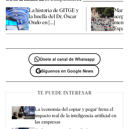
La historia de GITGE y
Marrue
la huella del Dr. Óscar
aceptar
Ondo en [...]
menore
España 
Únete al canal de Whatsapp
Síguenos en Google News
TE PUEDE INTERESAR
La 'economía del copiar y pegar' frena el
impacto real de la inteligencia artificial en
las empresas