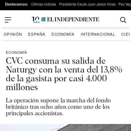
Destacamos:
Últimas noticias
Presidente Ceuta Juan Jesús Vivas
Paz Ve
OPINIÓN
ESPAÑA
ECONOMÍA
INTERNACIONAL
CIE
ECONOMÍA
CVC consuma su salida de
Naturgy con la venta del 13,8%
de la gasista por casi 4.000
millones
La operación supone la marcha del fondo
británico tras ocho años como uno de los
principales accionistas.