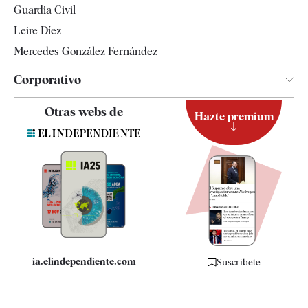
Guardia Civil
Leire Díez
Mercedes González Fernández
Corporativo
Contacto
Otras webs de
Hazte premium
Suscripción
Newsletter
Apps
Quiénes somos
Especificaciones
ia.elindependiente.com
Suscríbete