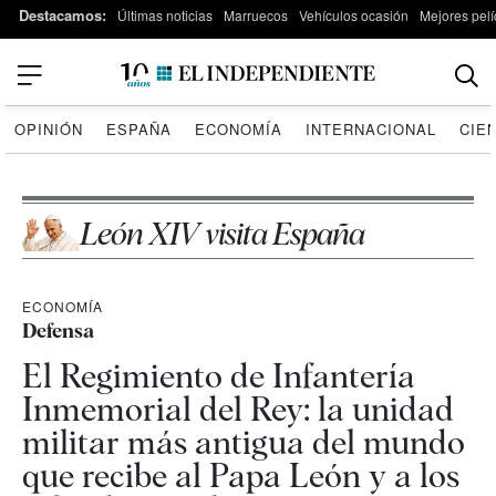
Destacamos:
Últimas noticias
Marruecos
Vehículos ocasión
Mejores pelí
OPINIÓN
ESPAÑA
ECONOMÍA
INTERNACIONAL
CIE
León XIV visita España
ECONOMÍA
Defensa
El Regimiento de Infantería
Inmemorial del Rey: la unidad
militar más antigua del mundo
que recibe al Papa León y a los