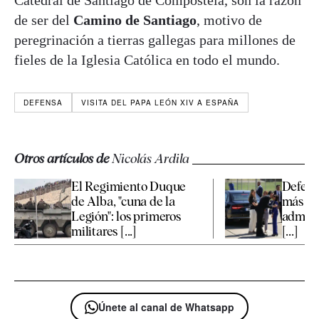
Catedral de Santiago de Compostela, son la razón
de ser del
Camino de Santiago
, motivo de
peregrinación a tierras gallegas para millones de
fieles de la Iglesia Católica en todo el mundo.
DEFENSA
VISITA DEL PAPA LEÓN XIV A ESPAÑA
Otros artículos de
Nicolás Ardila
El Regimiento Duque
Defens
de Alba, "cuna de la
más el 
Legión": los primeros
admini
militares [...]
[...]
Únete al canal de Whatsapp