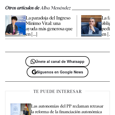
Otros artículos de
Alba Menéndez
La paradoja del Ingreso
La fal
Mínimo Vital: una
obliga
ayuda más generosa que
pedir 
en [...]
en [...]
Únete al canal de Whatsapp
Síguenos en Google News
TE PUEDE INTERESAR
Las autonomías del PP reclaman retrasar
la reforma de la financiación autonómica