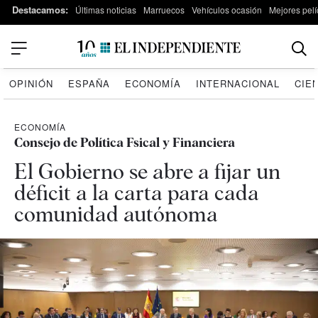
Destacamos:
Últimas noticias
Marruecos
Vehículos ocasión
Mejores pelí
OPINIÓN
ESPAÑA
ECONOMÍA
INTERNACIONAL
CIE
ECONOMÍA
Consejo de Política Fsical y Financiera
El Gobierno se abre a fijar un
déficit a la carta para cada
comunidad autónoma