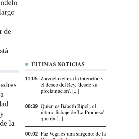
modelo
largo
r de
stá
ÚLTIMAS NOTICIAS
Zarzuela reitera la intención y
11:05
padres
el deseo del Rey, "desde su
proclamación", [...]
la
dad
Quién es Babeth Ripoll, el
08:39
 y
último fichaje de 'La Promesa'
que da [...]
de la
Paz Vega es una sargento de la
00:02