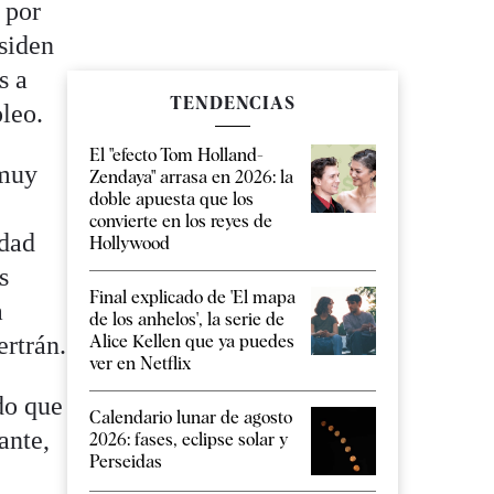
 por
siden
s a
TENDENCIAS
pleo.
El "efecto Tom Holland-
 muy
Zendaya" arrasa en 2026: la
doble apuesta que los
convierte en los reyes de
edad
Hollywood
s
Final explicado de 'El mapa
a
de los anhelos', la serie de
ertrán.
Alice Kellen que ya puedes
ver en Netflix
do que
Calendario lunar de agosto
ante,
2026: fases, eclipse solar y
Perseidas