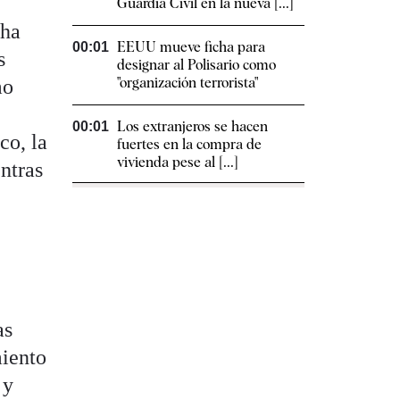
Guardia Civil en la nueva [...]
 ha
EEUU mueve ficha para
00:01
s
designar al Polisario como
"organización terrorista"
mo
Los extranjeros se hacen
00:01
co, la
fuertes en la compra de
vivienda pese al [...]
ntras
as
miento
 y