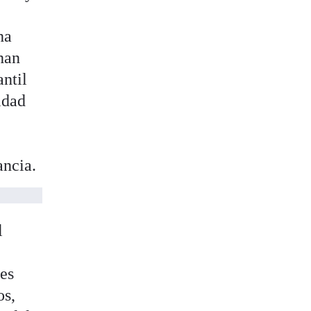
ha
han
antil
idad
ancia.
l
les
os,