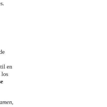
s.
 de
til en
 los
se
examen
,