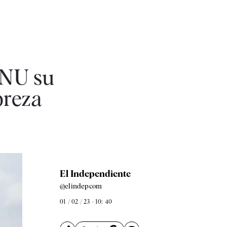
ONU su
breza
El Independiente
@elindepcom
01 / 02 / 23 - 10: 40