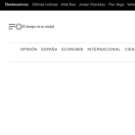
Destacamos:
Últimas noticias
Aída Bao
Josep Vilarasau
Paz Vega
Vall
El tiempo en tu ciudad
OPINIÓN
ESPAÑA
ECONOMÍA
INTERNACIONAL
CIEN