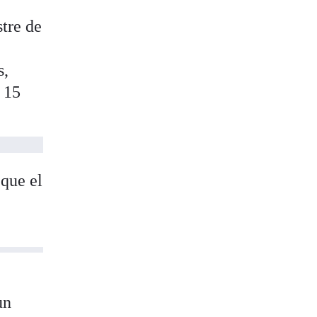
stre de
s,
 15
 que el
un