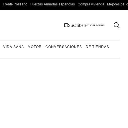
Frente Polisario
Fuerzas Armadas españolas
Compra vivienda
Mejores pelí
Suscríbete
Iniciar sesión
VIDA SANA
MOTOR
CONVERSACIONES
DE TIENDAS