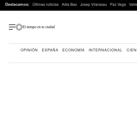
Destacamos:
Últimas noticias
Aída Bao
Josep Vilarasau
Paz Vega
Vall
El tiempo en tu ciudad
OPINIÓN
ESPAÑA
ECONOMÍA
INTERNACIONAL
CIEN