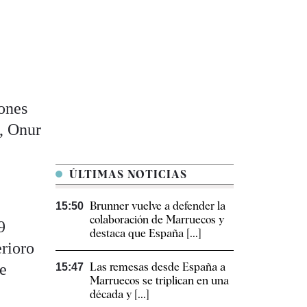
iones
A, Onur
ÚLTIMAS NOTICIAS
Brunner vuelve a defender la
15:50
colaboración de Marruecos y
9
destaca que España [...]
erioro
re
Las remesas desde España a
15:47
Marruecos se triplican en una
década y [...]