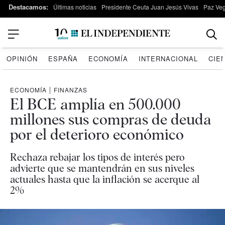
Destacamos:
Últimas noticias
Presidente Ceuta Juan Jesús Vivas
Paz Ve
OPINIÓN
ESPAÑA
ECONOMÍA
INTERNACIONAL
CIE
ECONOMÍA
|
FINANZAS
El BCE amplía en 500.000
millones sus compras de deuda
por el deterioro económico
Rechaza rebajar los tipos de interés pero
advierte que se mantendrán en sus niveles
actuales hasta que la inflación se acerque al
2%