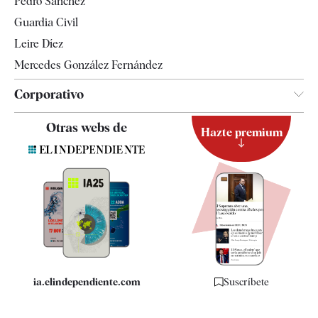
Pedro Sánchez
Tendencias
Guardia Civil
Leire Díez
Mercedes González Fernández
Corporativo
Contacto
Otras webs de
Hazte premium
Suscripción
Newsletter
Apps
Quiénes somos
Especificaciones
ia.elindependiente.com
Suscríbete