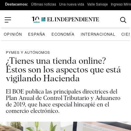
Destacamos:
Últimas noticias
Una nueva vida
Valle Salvaje
Ingreso Míni
OPINIÓN
ESPAÑA
ECONOMÍA
INTERNACIONAL
CIE
PYMES Y AUTÓNOMOS
¿Tienes una tienda online?
Estos son los aspectos que está
vigilando Hacienda
El BOE publica las principales directrices del
Plan Anual de Control Tributario y Aduanero
de 2019, que hace especial hincapié en el
comercio electrónico.