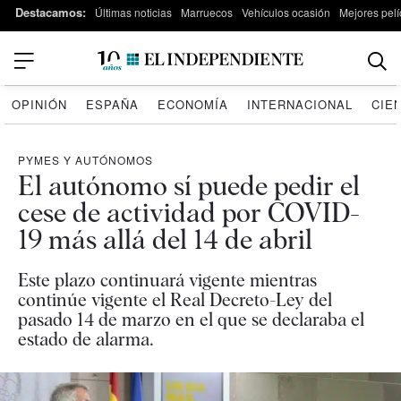
Destacamos:
Últimas noticias
Marruecos
Vehículos ocasión
Mejores pelí
OPINIÓN
ESPAÑA
ECONOMÍA
INTERNACIONAL
CIE
PYMES Y AUTÓNOMOS
El autónomo sí puede pedir el
cese de actividad por COVID-
19 más allá del 14 de abril
Este plazo continuará vigente mientras
continúe vigente el Real Decreto-Ley del
pasado 14 de marzo en el que se declaraba el
estado de alarma.