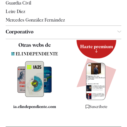
Guardia Civil
Leire Díez
Mercedes González Fernández
Corporativo
Contacto
Otras webs de
Hazte premium
Suscripción
Newsletter
Apps
Quiénes somos
Especificaciones
ia.elindependiente.com
Suscríbete